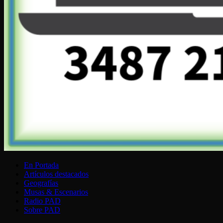
En Portada
Artículos destacados
Geografías
Musas & Escenarios
Radio PAD
Sobre PAD