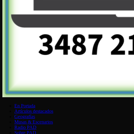
En Portada
Artículos destacados
Geografías
Musas & Escenarios
Radio PAD
Sobre PAD