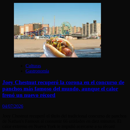
Culturas
Gastronomía
Joey Chestnut recuperó la corona en el concurso de
panchos más famoso del mundo, aunque el calor
frenó un nuevo récord
04/07/2026
Joey Chestnut recuperó el título del tradicional concurso de panchos
de Nathan's Famous al consumir 66 unidades en diez minutos. El
calor extremo en Nueva York le impidió acercarse a su récord