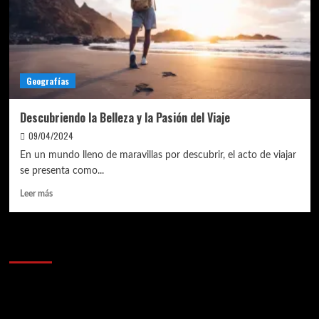
Geografías
Descubriendo la Belleza y la Pasión del Viaje
09/04/2024
En un mundo lleno de maravillas por descubrir, el acto de viajar
se presenta como...
Leer
Leer más
más
sobre
Descubriendo
Anunciantes
la
Belleza
y
la
Pasión
del