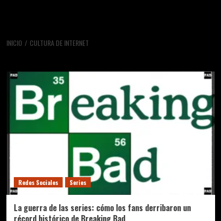
INICIO
CULTURA DE INTERNET
cultura de internet
Redes Sociales
Series
La guerra de las series: cómo los fans derribaron un
récord histórico de Breaking Bad