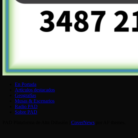
En Portada
Artículos destacados
Geografías
Musas & Escenarios
Radio PAD
Sobre PAD
PAD Plataforma de Alta Difusión
|
CoverNews
por AF themes.