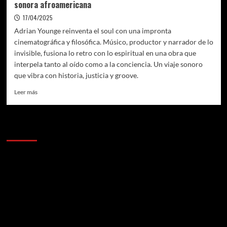
sonora afroamericana
17/04/2025
Adrian Younge reinventa el soul con una impronta
cinematográfica y filosófica. Músico, productor y narrador de lo
invisible, fusiona lo retro con lo espiritual en una obra que
interpela tanto al oído como a la conciencia. Un viaje sonoro
que vibra con historia, justicia y groove.
Leer
Leer más
más
sobre
Adrian
Anunciantes
Younge:
del
sampleo
al
sinfonismo,
una
odisea
sonora
afroamericana