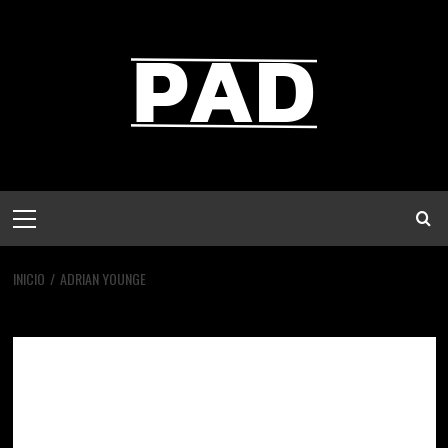
Saltar
al
contenido
Menú
principal
INICIO
ADRIAN YOUNGE
adrian younge