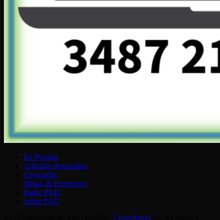
En Portada
Artículos destacados
Geografías
Musas & Escenarios
Radio PAD
Sobre PAD
PAD Plataforma de Alta Difusión
|
CoverNews
por AF themes.