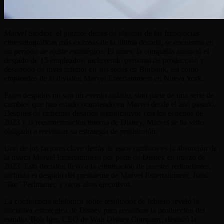
Marvel Studios, el gigante detrás de algunas de las franquicias
cinematográficas más exitosas de la última década, se encuentra en
un período de ajuste estratégico. El lunes, la compañía anunció el
despido de 15 empleados, incluyendo personal de producción y
desarrollo de nivel inferior en sus sedes en Burbank, así como
empleados de la división Marvel Entertainment en Nueva York.
Estos despidos no son un evento aislado, sino parte de una serie de
cambios que han estado ocurriendo en Marvel desde el año pasado.
Después de enfrentar desafíos significativos con los estrenos de
2023 y la reestructuración interna de Disney, Marvel se ha visto
obligado a reevaluar su estrategia de producción.
Uno de los factores clave detrás de estos cambios es la absorción de
la marca Marvel Entertainment por parte de Disney en marzo de
2023. Esta decisión llevó a la eliminación de puestos redundantes,
incluido el despido del presidente de Marvel Entertainment, Isaac
“Ike” Perlmutter, y otros altos ejecutivos.
La conferencia telefónica sobre resultados de febrero reveló la
iniciativa estratégica de Disney para recalibrar la producción del
estudio. Bob Iger, CEO de Walt Disney Company, destacó la