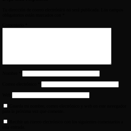
Tu dirección de correo electrónico no será publicada.
Los campos
obligatorios están marcados con
*
Comentario
*
Nombre
*
Correo electrónico
*
Web
Guarda mi nombre, correo electrónico y web en este navegador
para la próxima vez que comente.
Recibir un correo electrónico con los siguientes comentarios a
esta entrada.