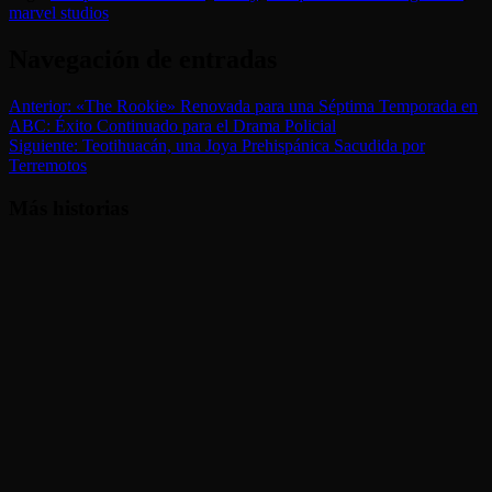
marvel studios
Navegación de entradas
Anterior:
«The Rookie» Renovada para una Séptima Temporada en
ABC: Éxito Continuado para el Drama Policial
Siguiente:
Teotihuacán, una Joya Prehispánica Sacudida por
Terremotos
Más historias