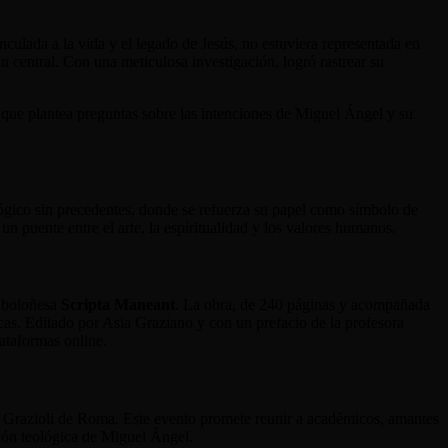
ulada a la vida y el legado de Jesús, no estuviera representada en
an central. Con una meticulosa investigación, logró rastrear su
o que plantea preguntas sobre las intenciones de Miguel Ángel y su
lógico sin precedentes, donde se refuerza su papel como símbolo de
n puente entre el arte, la espiritualidad y los valores humanos.
l boloñesa
Scripta Maneant
. La obra, de 240 páginas y acompañada
ticas. Editado por Asia Graziano y con un prefacio de la profesora
lataformas online.
zo Grazioli de Roma. Este evento promete reunir a académicos, amantes
ación teológica de Miguel Ángel.