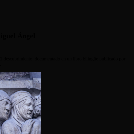
Miguel Ángel
 El descubrimiento, documentado en un libro bilingüe publicado por
.