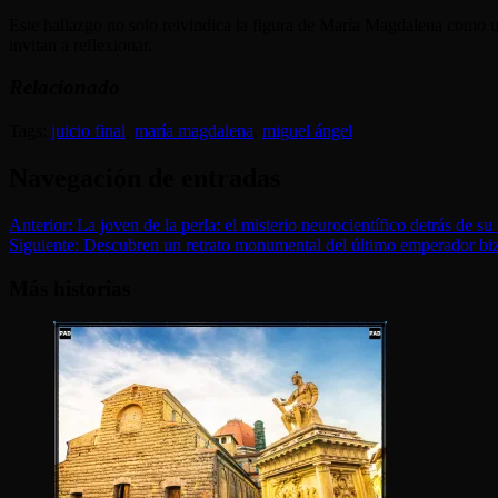
Este hallazgo no solo reivindica la figura de María Magdalena como un
invitan a reflexionar.
Relacionado
Tags:
juicio final
,
maría magdalena
,
miguel ángel
Navegación de entradas
Anterior:
La joven de la perla: el misterio neurocientífico detrás de s
Siguiente:
Descubren un retrato monumental del último emperador biz
Más historias