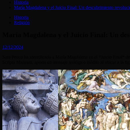
Historia
María Magdalena y el Juicio Final: Un descubrimiento revoluci
Historia
Religión
María Magdalena y el Juicio Final: Un des
12/12/2024
Sara Penco ha identificado a María Magdalena en el *Juicio Final* de
Scripta Maneant, aporta un mensaje teológico inédito al ubicar a la fig