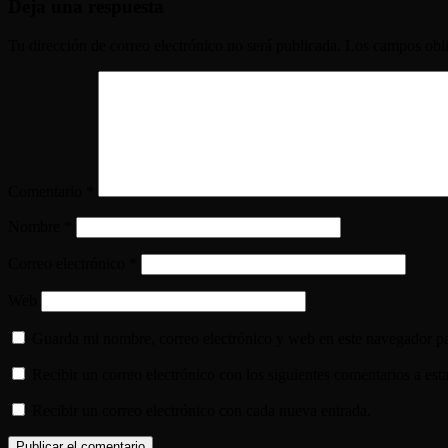
Deja una respuesta
Tu dirección de correo electrónico no será publicada.
Los campos obli
Comentario
*
Nombre
*
Correo electrónico
*
Web
Guarda mi nombre, correo electrónico y web en este navegador p
Recibir un correo electrónico con los siguientes comentarios a esta
Recibir un correo electrónico con cada nueva entrada.