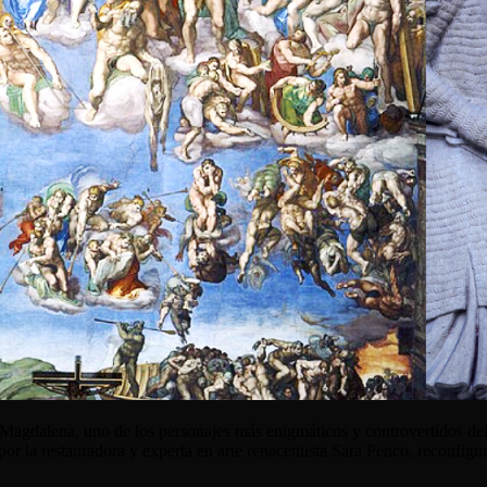
ría Magdalena, uno de los personajes más enigmáticos y controvertidos de
por la restauradora y experta en arte renacentista Sara Penco, reconfi