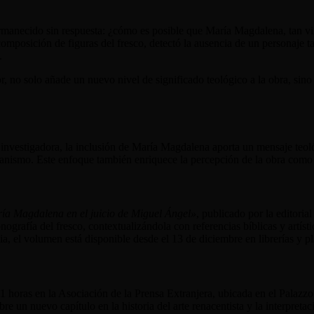
rmanecido sin respuesta: ¿cómo es posible que María Magdalena, tan vinc
composición de figuras del fresco, detectó la ausencia de un personaje t
.
r, no solo añade un nuevo nivel de significado teológico a la obra, sin
la investigadora, la inclusión de María Magdalena aporta un mensaje teo
tianismo. Este enfoque también enriquece la percepción de la obra como u
ía Magdalena en el juicio de Miguel Ángel»
, publicado por la editoria
onografía del fresco, contextualizándola con referencias bíblicas y artís
a, el volumen está disponible desde el 13 de diciembre en librerías y p
11 horas en la Asociación de la Prensa Extranjera, ubicada en el Palaz
bre un nuevo capítulo en la historia del arte renacentista y la interpret