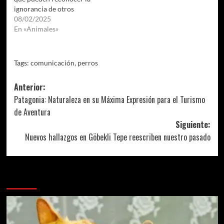
ignorancia de otros
08/02/2025
En «Animales»
Tags:
comunicación
,
perros
Navegación
Anterior:
Patagonia: Naturaleza en su Máxima Expresión para el Turismo
de
de Aventura
entradas
Siguiente:
Nuevos hallazgos en Göbekli Tepe reescriben nuestro pasado
Más historias