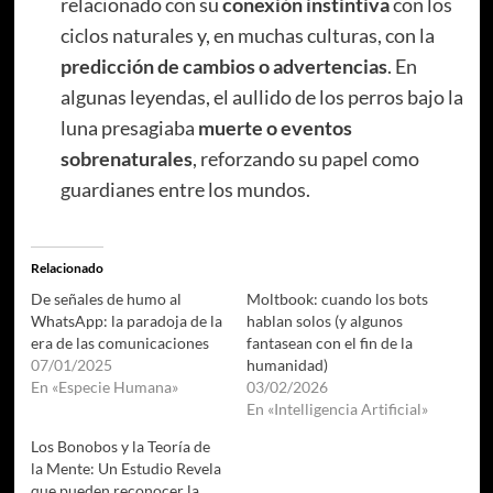
relacionado con su
conexión instintiva
con los
ciclos naturales y, en muchas culturas, con la
predicción de cambios o advertencias
. En
algunas leyendas, el aullido de los perros bajo la
luna presagiaba
muerte o eventos
sobrenaturales
, reforzando su papel como
guardianes entre los mundos.
Relacionado
De señales de humo al
Moltbook: cuando los bots
WhatsApp: la paradoja de la
hablan solos (y algunos
era de las comunicaciones
fantasean con el fin de la
07/01/2025
humanidad)
En «Especie Humana»
03/02/2026
En «Intelligencia Artificial»
Los Bonobos y la Teoría de
la Mente: Un Estudio Revela
que pueden reconocer la