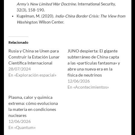
Army’s New Limited War Doctrine
. International Security,
32(3), 158-190.
Kugelman, M. (2020).
India-China Border Crisis: The View from
Washington
. Wilson Center.
Relacionado
Rusia y China se Unen para
JUNO despierta: El gigante
Construir la Estación Lunar
subterráneo de China capta
Científica Internacional
a las «partículas fantasma» y
28/07/2024
abre una nueva era en la
En «Exploración espacial»
física de neutrinos
12/06/2026
En «Acontecimientos»
Plasma, calor y química
extrema: cómo evoluciona
la materia en condiciones
nucleares
12/06/2026
En «Quantum»