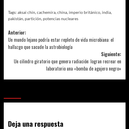
Tags:
aksai chin
,
cachemira
,
china
,
imperio británico
,
india
,
pakistán
,
partición
,
potencias nucleares
Navegación
Anterior:
Un mundo lejano podría estar repleto de vida microbiana: el
de
hallazgo que sacude la astrobiología
entradas
Siguiente:
Un cilindro giratorio que genera radiación: logran recrear en
laboratorio una «bomba de agujero negro»
Más historias
Deja una respuesta