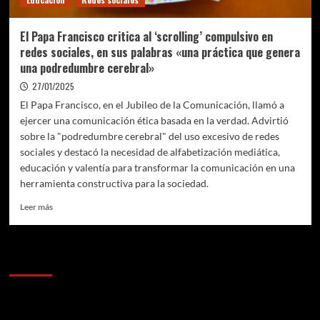
a
la
tecnología
El Papa Francisco critica al ‘scrolling’ compulsivo en
redes sociales, en sus palabras «una práctica que genera
una podredumbre cerebral»
27/01/2025
El Papa Francisco, en el Jubileo de la Comunicación, llamó a
ejercer una comunicación ética basada en la verdad. Advirtió
sobre la "podredumbre cerebral" del uso excesivo de redes
sociales y destacó la necesidad de alfabetización mediática,
educación y valentía para transformar la comunicación en una
herramienta constructiva para la sociedad.
Leer
Leer más
más
sobre
El
Anunciantes
Papa
Francisco
critica
al
‘scrolling’