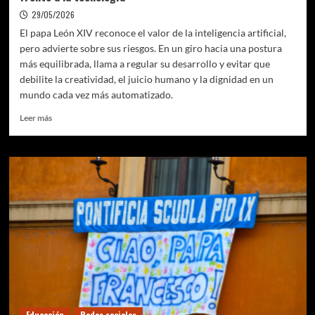
29/05/2026
El papa León XIV reconoce el valor de la inteligencia artificial,
pero advierte sobre sus riesgos. En un giro hacia una postura
más equilibrada, llama a regular su desarrollo y evitar que
debilite la creatividad, el juicio humano y la dignidad en un
mundo cada vez más automatizado.
Leer
Leer más
más
sobre
IA,
fe
y
límites:
el
papa
León
XIV
redefine
su
postura
frente
Educación
Redes sociales