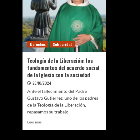
Derechos
Solidaridad
Teología de la Liberación: los
fundamentos del acuerdo social
de la Iglesia con la sociedad
23/10/2024
Ante el fallecimiento del Padre
Gustavo Gutiérrez, uno de los padres
de la Teología de la Liberación,
repasamos su trabajo.
Leer
Leer más
más
sobre
Teología