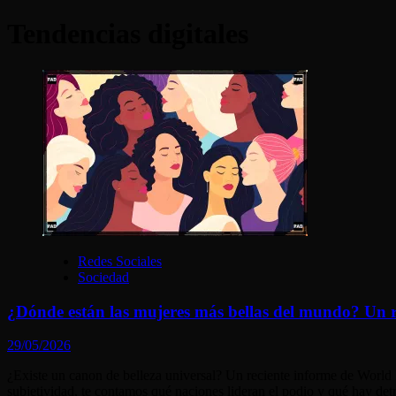
Tendencias digitales
Redes Sociales
Sociedad
¿Dónde están las mujeres más bellas del mundo? Un r
29/05/2026
¿Existe un canon de belleza universal? Un reciente informe de World P
subjetividad, te contamos qué naciones lideran el podio y qué hay detr