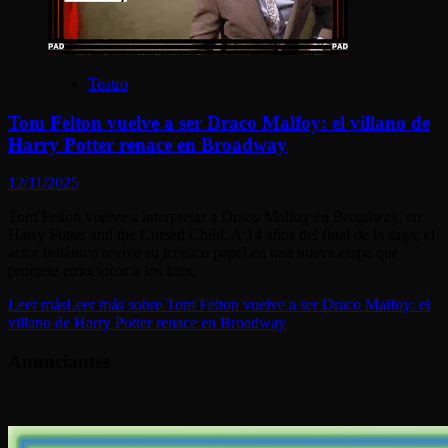
Teatro
Tom Felton vuelve a ser Draco Malfoy: el villano de
Harry Potter renace en Broadway
12/11/2025
Tom Felton vuelve a interpretar a Draco Malfoy en Broadway, en
Harry Potter and the Cursed Child. A 14 años del final de la saga, el
actor británico revive su icónico papel en una nueva etapa que
promete emocionar a los fans.
Leer más
Leer más sobre Tom Felton vuelve a ser Draco Malfoy: el
villano de Harry Potter renace en Broadway
Anunciantes