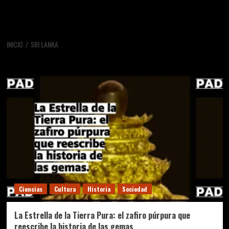
INICIO
SRI LANKA
Sri Lanka
Ciencias
Cultura
Historia
Sociedad
La Estrella de la Tierra Pura: el zafiro púrpura que
reescribe la historia de las gemas