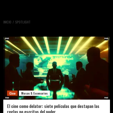
INICIO
SPOTLIGHT
Spotlight
Cine
Musas & Escenarios
El cine como delator: siete películas que destapan las
reglas no escritas del poder