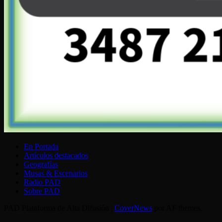
En Portada
Artículos destacados
Geografías
Musas & Escenarios
Radio PAD
Sobre PAD
PAD Plataforma de Alta Difusión
|
CoverNews
por AF themes.