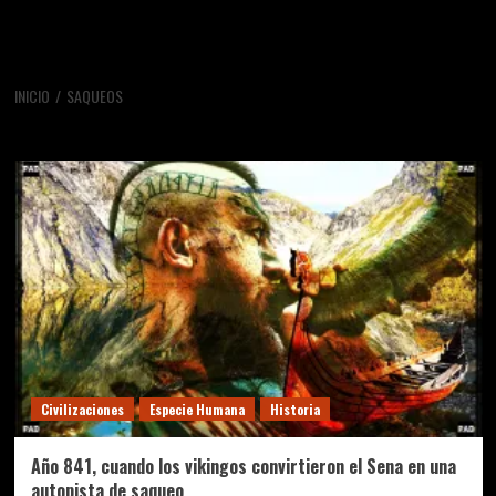
INICIO
SAQUEOS
saqueos
Civilizaciones
Especie Humana
Historia
Año 841, cuando los vikingos convirtieron el Sena en una
autopista de saqueo