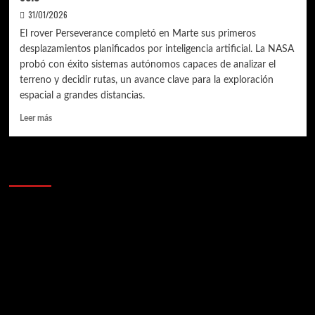
31/01/2026
El rover Perseverance completó en Marte sus primeros
desplazamientos planificados por inteligencia artificial. La NASA
probó con éxito sistemas autónomos capaces de analizar el
terreno y decidir rutas, un avance clave para la exploración
espacial a grandes distancias.
Leer
Leer más
más
sobre
Perseverance
Anunciantes
y
la
IA:
cuando
Marte
empieza
a
conducirse
solo