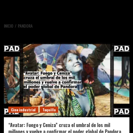
INICIO
PANDORA
Pandora
Cine industrial
Taquilla
“Avatar: Fuego y Ceniza” cruza el umbral de los mil
millones y vuelve a confirmar el poder global de Pandora