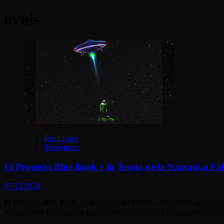
ovnis
Realidades
Tendencias
El Proyecto Blue Book y la Teoría de la Narrativa Fa
07/12/2024
El Proyecto Blue Book, al investigar los OVNIs, ha alimentado teoría
manipulan la información para evitar el caos social, proteger secretos 