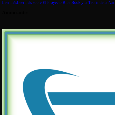
Leer más
Leer más sobre El Proyecto Blue Book y la Teoría de la Narr
Anunciantes