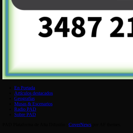
En Portada
Artículos destacados
Geografías
Musas & Escenarios
Radio PAD
Sobre PAD
PAD Plataforma de Alta Difusión
|
CoverNews
por AF themes.