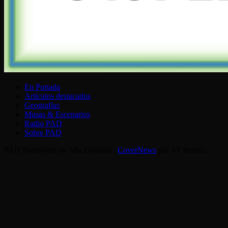
En Portada
Artículos destacados
Geografías
Musas & Escenarios
Radio PAD
Sobre PAD
PAD Plataforma de Alta Difusión
|
CoverNews
por AF themes.