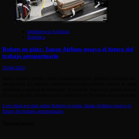
Intelligencia Artificial
Robótica
Robots en pista: Japan Airlines ensaya el futuro del
trabajo aeroportuario
29/04/2026
Japan Airlines prueba robots humanoides para gestionar equipaje en
aeropuertos. El objetivo: enfrentar la escasez laboral, reducir la carga
operativa y mejorar la eficiencia. Si el piloto funciona, podría marcar
el inicio de una transformación profunda en las tareas aeroportuarias.
Leer más
Leer más sobre Robots en pista: Japan Airlines ensaya el
futuro del trabajo aeroportuario
Anunciantes