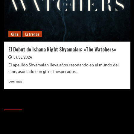
Cine
Estrenos
El Debut de Ishana Night Shyamalan: «The Watchers»
07/06/2024
El apellido Shyamalan lleva años resonando en el mundo del
cine, asociado con giros inesperados...
Leer
Leer más
más
sobre
El
Anunciantes
Debut
de
Ishana
Night
Shyamalan:
«The