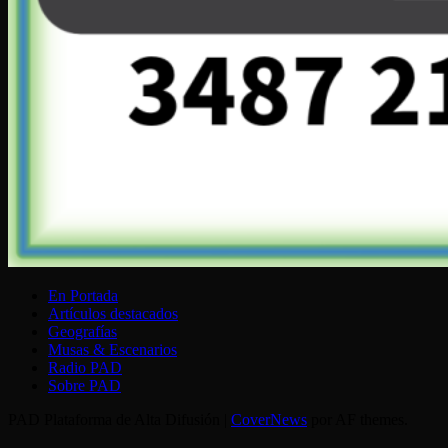
En Portada
Artículos destacados
Geografías
Musas & Escenarios
Radio PAD
Sobre PAD
PAD Plataforma de Alta Difusión
|
CoverNews
por AF themes.