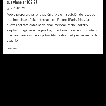
que viene en iOS 27
29/04/2026
Apple prepara una renovación clave en la edición de fotos con
inteligencia artificial integrada en iPhone, iPad y Mac. Las
nuevas herramientas permitirán mejorar, reencuadrar y
ampliar imágenes en segundos, directamente en el dispositivo,
marcando un avance en privacidad, velocidad y experiencia de
usuario.
Leer
Leer más
más
sobre
Apple
Anunciantes
apuesta
fuerte
por
la
edición
fotográfica
con
IA:
lo
que