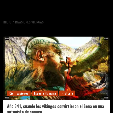
INICIO
INVASIONES VIKINGAS
invasiones vikingas
Civilizaciones
Especie Humana
Historia
Año 841, cuando los vikingos convirtieron el Sena en una
autopista de saqueo