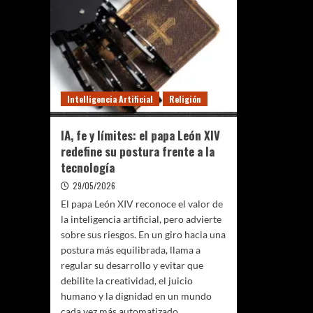
Intelligencia Artificial
Religión
IA, fe y límites: el papa León XIV
redefine su postura frente a la
tecnología
29/05/2026
El papa León XIV reconoce el valor de
la inteligencia artificial, pero advierte
sobre sus riesgos. En un giro hacia una
postura más equilibrada, llama a
regular su desarrollo y evitar que
debilite la creatividad, el juicio
humano y la dignidad en un mundo
cada vez más automatizado.