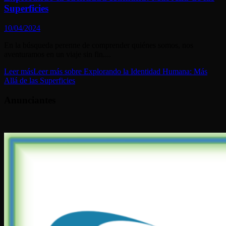
Superficies
10/04/2024
En la búsqueda perenne de comprender quiénes somos, nos
aventuramos en un viaje sin fin....
Leer más
Leer más sobre Explorando la Identidad Humana: Más
Allá de las Superficies
Anunciantes