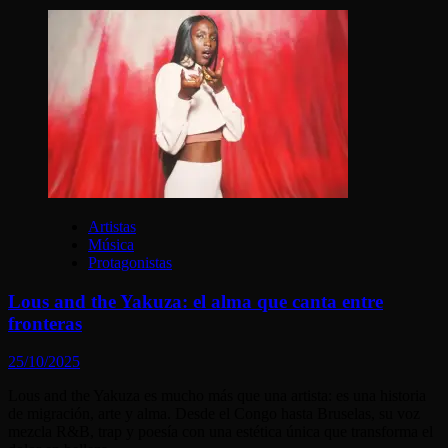
Artistas
Música
Protagonistas
Lous and the Yakuza: el alma que canta entre
fronteras
25/10/2025
Lous and the Yakuza es mucho más que una artista: es una historia
de migración, arte y alma. Desde el Congo hasta Bruselas, su voz
mezcla R&B, trap y poesía con una estética única que transforma el