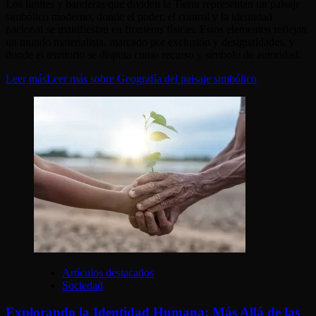
Los límites y banderas que dividen la Tierra representan un paisaje
simbólico moderno, donde el poder, el control y la identidad
nacional se manifiestan en fronteras físicas. Estos elementos reflejan
un mundo materialista, marcado por exclusión y desigualdades, y
donde el territorio se disputa como recurso y símbolo de autoridad.
Leer más
Leer más sobre Geografía del paisaje simbólico
Artículos destacados
Sociedad
Explorando la Identidad Humana: Más Allá de las