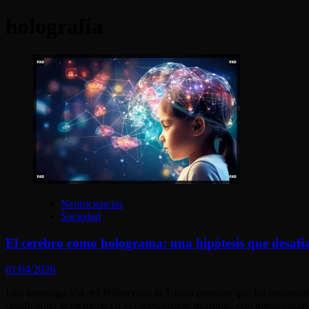
holografía
Neurociencias
Sociedad
El cerebro como holograma: una hipótesis que desafía 
01/04/2026
Una investigación del Politecnico di Torino propone que las neuronas
codificarían la memoria en el citoesqueleto neuronal, con implicancias d