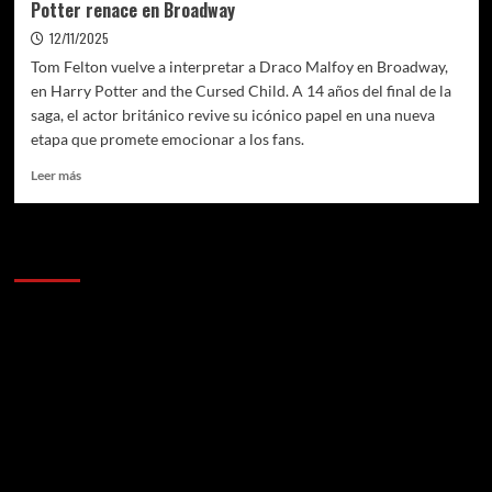
Potter renace en Broadway
12/11/2025
Tom Felton vuelve a interpretar a Draco Malfoy en Broadway,
en Harry Potter and the Cursed Child. A 14 años del final de la
saga, el actor británico revive su icónico papel en una nueva
etapa que promete emocionar a los fans.
Leer
Leer más
más
sobre
Tom
Anunciantes
Felton
vuelve
a
ser
Draco
Malfoy:
el
villano
de
Harry
Potter
renace