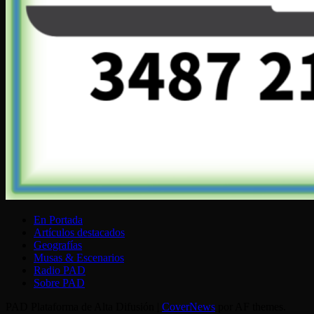
En Portada
Artículos destacados
Geografías
Musas & Escenarios
Radio PAD
Sobre PAD
PAD Plataforma de Alta Difusión
|
CoverNews
por AF themes.