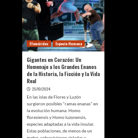
Efemérides
Especie Humana
Gigantes en Corazón: Un
Homenaje a los Grandes Enanos
de la Historia, la Ficción y la Vida
Real
25/10/2024
En las islas de Flores y Luzón
surgieron posibles "ramas enanas" en
la evolución humana: Homo
floresiensis y Homo luzonensis,
especies adaptadas a la vida insular.
Estas poblaciones, de menos de un
metro, sobrevivieron aisladas y