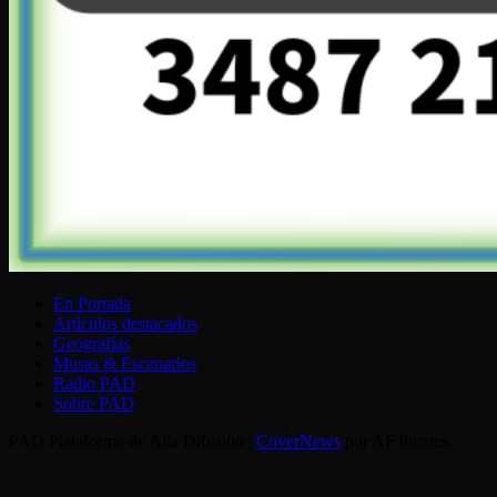
En Portada
Artículos destacados
Geografías
Musas & Escenarios
Radio PAD
Sobre PAD
PAD Plataforma de Alta Difusión
|
CoverNews
por AF themes.