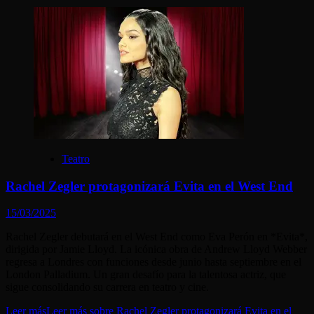
Teatro
Rachel Zegler protagonizará Evita en el West End
15/03/2025
Rachel Zegler debutará en el West End como Eva Perón en *Evita*,
dirigida por Jamie Lloyd. La icónica obra de Andrew Lloyd Webber
regresa a Londres con funciones desde junio hasta septiembre en el
London Palladium. Un gran desafío para la talentosa actriz, que
sigue consolidando su carrera en teatro y cine.
Leer más
Leer más sobre Rachel Zegler protagonizará Evita en el