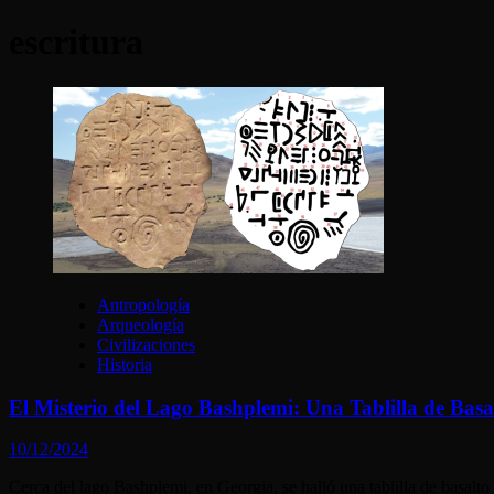
escritura
Antropología
Arqueología
Civilizaciones
Historia
El Misterio del Lago Bashplemi: Una Tablilla de Basal
10/12/2024
Cerca del lago Bashplemi, en Georgia, se halló una tablilla de basalt