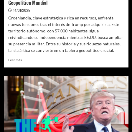
Geopolítica Mundial
14/01/2025
Groenlandia, clave estratégica y rica en recursos, enfrenta
nuevas tensiones tras el interés de Trump por adquirirla. Este
territorio autónomo, con 57.000 habitantes, sigue
reivindicando su independencia mientras EE.UU. busca ampliar
su presencia militar. Entre su historia y sus riquezas naturales,
la isla ártica se convierte en un tablero geopolítico crucial.
Leer
Leer más
más
sobre
Groenlandia,
el
Gigante
Helado
en
el
Centro
de
la
Geopolítica
Mundial