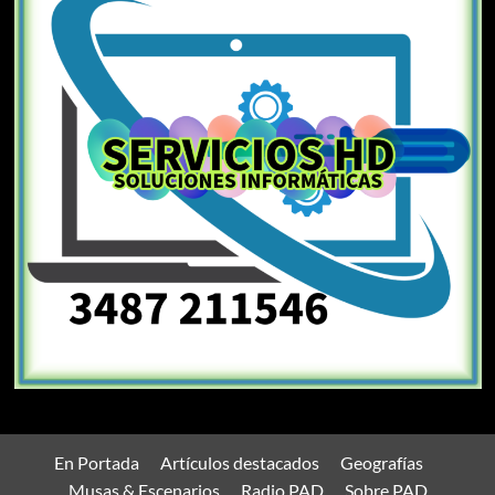
En Portada
Artículos destacados
Geografías
Musas & Escenarios
Radio PAD
Sobre PAD