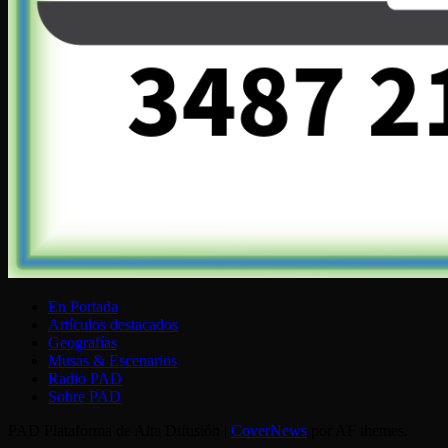
En Portada
Artículos destacados
Geografías
Musas & Escenarios
Radio PAD
Sobre PAD
PAD Plataforma de Alta Difusión
|
CoverNews
por AF themes.