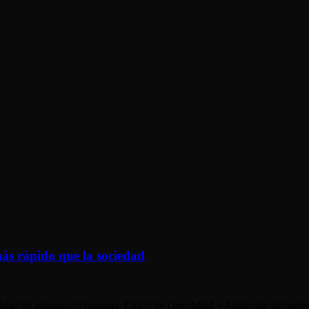
más rápido que la sociedad
apacidad de adaptación humana. CEOs de DeepMind y Anthropic advierten 