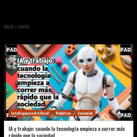
INICIO
DAVOS
Davos
Intelligencia Artificial
Robótica
Sociedad
IA y trabajo: cuando la tecnología empieza a correr más
rápido que la sociedad