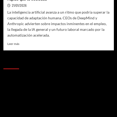
21/01/2026
La inteligencia artificial avanza a un ritmo que podría superar la
capacidad de adaptación humana. CEOs de DeepMind y
Anthropic advierten sobre impactos inminentes en el empleo,
la llegada de la IA general y un futuro laboral marcado por la
automatización acelerada.
Leer
Leer más
más
sobre
IA
Anunciantes
y
trabajo:
cuando
la
tecnología
empieza
a
correr
más
rápido
que