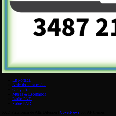
En Portada
Artículos destacados
Geografías
Musas & Escenarios
Radio PAD
Sobre PAD
PAD Plataforma de Alta Difusión
|
CoverNews
por AF themes.