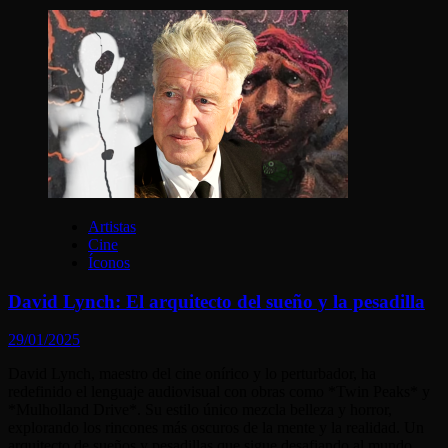
Artistas
Cine
Íconos
David Lynch: El arquitecto del sueño y la pesadilla
29/01/2025
David Lynch, maestro del cine onírico y lo perturbador, ha
redefinido el lenguaje audiovisual con obras como *Twin Peaks* y
*Mulholland Drive*. Su estilo único mezcla belleza y horror,
explorando los rincones más oscuros de la mente y la realidad. Un
arquitecto de sueños y pesadillas que sigue desafiando al mundo.