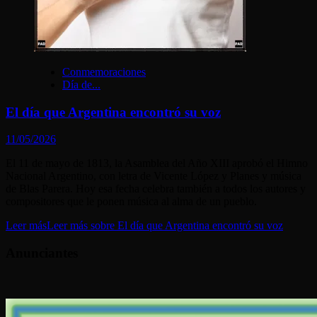
Conmemoraciones
Día de...
El día que Argentina encontró su voz
11/05/2026
El 11 de mayo de 1813, la Asamblea del Año XIII aprobó el Himno
Nacional Argentino, con letra de Vicente López y Planes y música
de Blas Parera. Hoy esa fecha celebra también a todos los autores y
compositores que le ponen música al alma de un pueblo.
Leer más
Leer más sobre El día que Argentina encontró su voz
Anunciantes