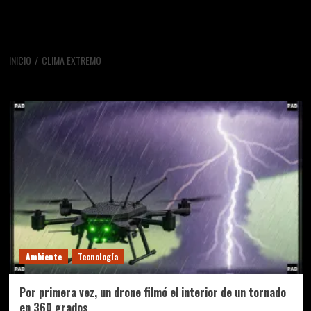
INICIO
CLIMA EXTREMO
clima extremo
Ambiente
Tecnología
Por primera vez, un drone filmó el interior de un tornado
en 360 grados