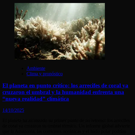
Ambiente
Clima y pronóstico
El planeta en punto crítico: los arrecifes de coral ya
cruzaron el umbral y la humanidad enfrenta una
“nueva realidad” climática
14/10/2025
El planeta ha alcanzado su primer punto de no retorno: los arrecifes
de coral ya cruzaron su umbral térmico. Un informe global advierte
que la Amazonia, las corrientes oceánicas y el hielo polar podrían