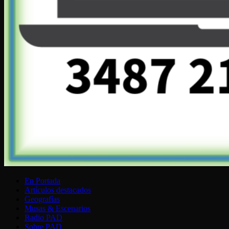
En Portada
Artículos destacados
Geografías
Musas & Escenarios
Radio PAD
Sobre PAD