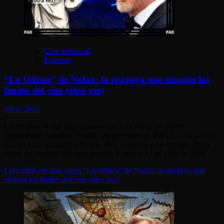
Cine industrial
Estrenos
“La Odisea” de Nolan: la epopeya que empuja los
límites del cine (otra vez)
19/11/2025
Christopher Nolan hace historia con La Odisea, el primer
largometraje narrativo filmado íntegramente en IMAX. Una prueba
con un niño recitando a Bowie abrió la puerta a un formato ahora
capaz de capturar diálogos íntimos. Estreno: 17 de julio de 2026.
Leer más
Leer más sobre “La Odisea” de Nolan: la epopeya que
empuja los límites del cine (otra vez)