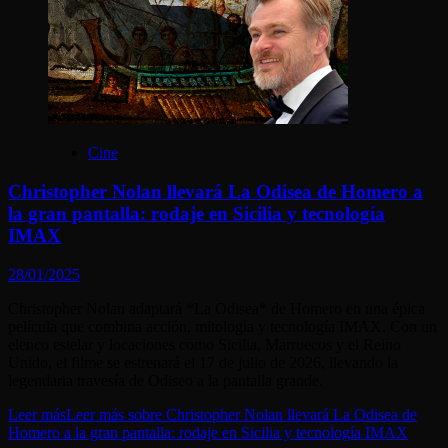
Cine
Christopher Nolan llevará La Odisea de Homero a
la gran pantalla: rodaje en Sicilia y tecnología
IMAX
28/01/2025
Christopher Nolan adaptará *La Odisea* de Homero en una épica
película que combina acción, mitología y tecnología IMAX. Con un
elenco estelar y locaciones como Sicilia, Marruecos y el Reino
Unido, el filme se estrenará el 17 de julio de 2026, llevando la
legendaria travesía de Odiseo a la pantalla grande.
Leer más
Leer más sobre Christopher Nolan llevará La Odisea de
Homero a la gran pantalla: rodaje en Sicilia y tecnología IMAX