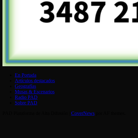
En Portada
Artículos destacados
Geografías
Musas & Escenarios
Radio PAD
Sobre PAD
PAD Plataforma de Alta Difusión
|
CoverNews
por AF themes.