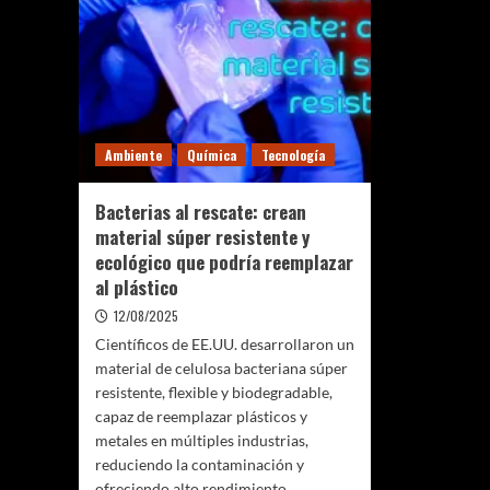
Ambiente
Química
Tecnología
Bacterias al rescate: crean
material súper resistente y
ecológico que podría reemplazar
al plástico
12/08/2025
Científicos de EE.UU. desarrollaron un
material de celulosa bacteriana súper
resistente, flexible y biodegradable,
capaz de reemplazar plásticos y
metales en múltiples industrias,
reduciendo la contaminación y
ofreciendo alto rendimiento.