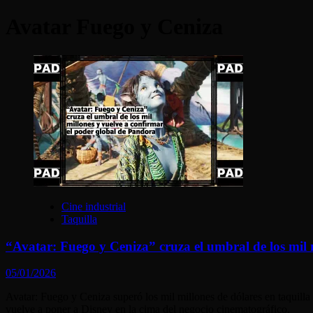
Avatar Fuego y Ceniza
Cine industrial
Taquilla
“Avatar: Fuego y Ceniza” cruza el umbral de los mil 
05/01/2026
Avatar: Fuego y Ceniza superó los mil millones de dólares en taquilla
vuelve a poner a Disney en la cima del negocio cinematográfico.