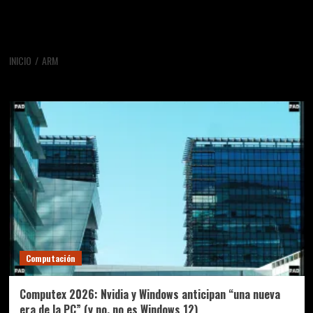
INICIO
ARM
ARM
Computación
Computex 2026: Nvidia y Windows anticipan “una nueva
era de la PC” (y no, no es Windows 12)