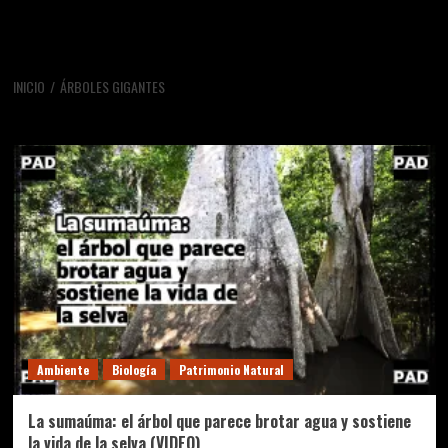
INICIO
ÁRBOLES GIGANTES
árboles gigantes
Ambiente
Biología
Patrimonio Natural
La sumaúma: el árbol que parece brotar agua y sostiene
la vida de la selva (VIDEO)