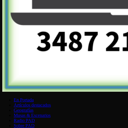
En Portada
Artículos destacados
Geografías
Musas & Escenarios
Radio PAD
Sobre PAD