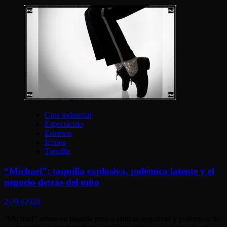
Cine industrial
Espectáculo
Estrenos
Íconos
Taquilla
“Michael”: taquilla explosiva, polémica latente y el
negocio detrás del mito
24/04/2026
“Michael” arrasa en taquilla pese a críticas negativas y polémicas de