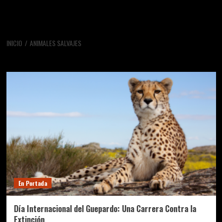
INICIO
ANIMALES SALVAJES
animales salvajes
En Portada
Día Internacional del Guepardo: Una Carrera Contra la
Extinción