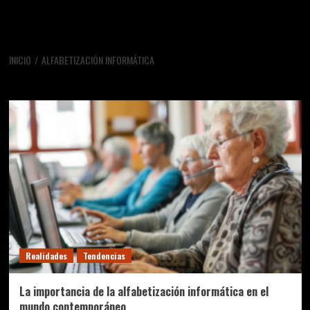
INICIO
ALFABETIZACIÓN INFORMÁTICA
alfabetización informática
Realidades
Tendencias
La importancia de la alfabetización informática en el
mundo contemporáneo